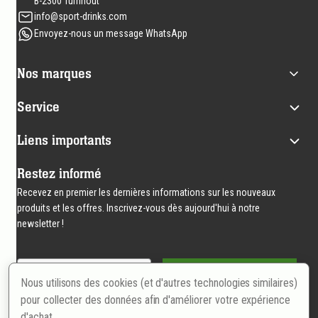
page
B-2300 Turnhout
info@sport-drinks.com
Envoyez-nous un message WhatsApp
Nos marques
Service
Liens importants
Restez informé
Recevez en premier les dernières informations sur les nouveaux
produits et les offres. Inscrivez-vous dès aujourd'hui à notre
newsletter !
Email
S'inscrire
Nous utilisons des cookies (et d'autres technologies similaires)
pour collecter des données afin d'améliorer votre expérience
d'achat.