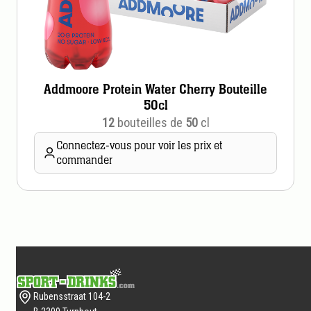
Addmoore Protein Water Cherry Bouteille
50cl
12
bouteilles de
50
cl
Connectez-vous pour voir les prix et
commander
Pied
de
Rubensstraat 104-2