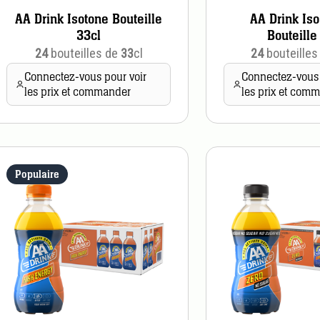
AA Drink Isotone Bouteille
AA Drink Is
33cl
Bouteille
24
bouteilles de
33
cl
24
bouteilles
Connectez-vous pour voir
Connectez-vous 
les prix et commander
les prix et com
Populaire