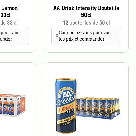
o Lemon
AA Drink Intensity Bouteille
 33cl
50cl
 de
33
cl
12
bouteilles de
50
cl
pour voir
Connectez-vous pour voir
mander
les prix et commander