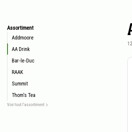
Aller
Assortiment
à
Addmoore
l'aperçu
12
AA Drink
des
produits
Bar-le-Duc
RAAK
Summit
Thom's Tea
Voir tout l'assortiment