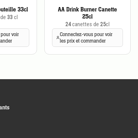
uteille 33cl
AA Drink Burner Canette
25cl
 de
33
cl
24
canettes de
25
cl
pour voir
Connectez-vous pour voir
mander
les prix et commander
ants
s