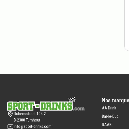
Pied
de
Nos marqu
page
AA Drink
Rubensstraat 104-2
Bar-le-Duc
B-2300 Turnhout
RAAK
info@sport-drinks.com