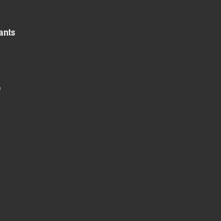
ants
s
e