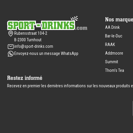
de
Nos marqu
page
AA Drink
Rubensstraat 104-2
Bar-le-Duc
B-2300 Turnhout
RAAK
info@sport-drinks.com
Addmoore
Envoyez-nous un message WhatsApp
Summit
Thom's Tea
Restez informé
Recevez en premier les dernières informations sur les nouveaux produits et 