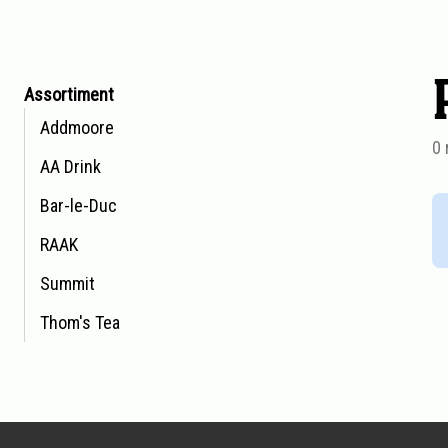
Aller
Assortiment
à
Addmoore
l'aperçu
0 
AA Drink
des
produits
Bar-le-Duc
RAAK
Summit
Thom's Tea
Pied